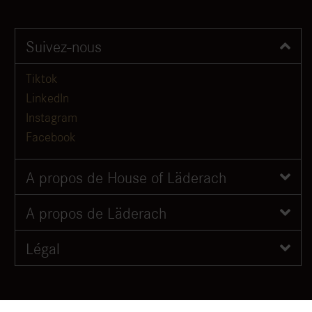
Suivez-nous
Tiktok
LinkedIn
Instagram
Facebook
A propos de House of Läderach
A propos de Läderach
Légal