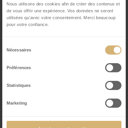
Nous utilisons des cookies afin de créer des contenus et
de vous offrir une expérience. Vos données ne seront
utilisées qu'avec votre consentement. Merci beaucoup
pour votre confiance.
Sélection
VISITE D'USINE & ATELIER CHOCOLAT
Nécessaires
du
(PRIVÉE)
consentement
Durée : 120 minutes
Préférences
Personnes: min. 10 (jusqu’à 60)
Statistiques
Prix : CHF 50 / personne
Marketing
En savoir plus