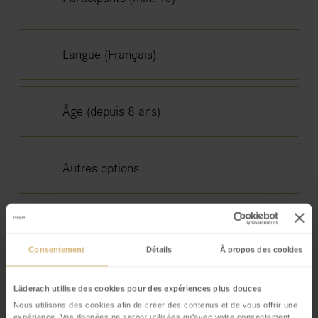
Langue (Français)
Âge (depuis 8 ans)
Autres options
Consentement
Détails
À propos des cookies
Nous nous réjouissons de votre demande!
Läderach utilise des cookies pour des expériences plus douces
Your
Prénom
*
Nous utilisons des cookies afin de créer des contenus et de vous offrir une
Website
*
expérience. Vos données ne seront utilisées qu'avec votre consentement.