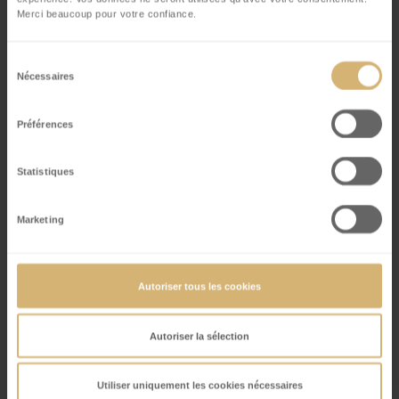
Merci beaucoup pour votre confiance.
Rue
*
Sélection
Nécessaires
du
consentement
Préférences
Nom de famille
*
Statistiques
Code postal / Lieu
*
Marketing
Autoriser tous les cookies
E-Mail
*
Autoriser la sélection
Téléphone
*
Utiliser uniquement les cookies nécessaires