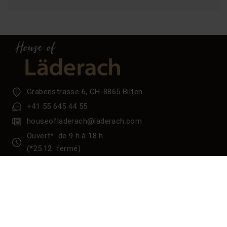
Grabenstrasse 6, CH-8865 Bilten
+41 55 645 44 55
houseofladerach@laderach.com
Ouvert*: de 9 h à 18 h
(*25.12. fermé)
Suivez-nous
Tiktok
LinkedIn