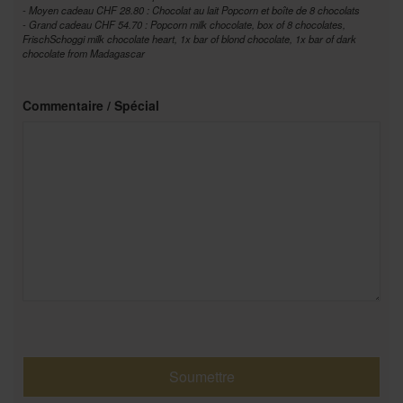
- Moyen cadeau CHF 28.80 : Chocolat au lait Popcorn et boîte de 8 chocolats
- Grand cadeau CHF 54.70 : Popcorn milk chocolate, box of 8 chocolates,
FrischSchoggi milk chocolate heart, 1x bar of blond chocolate, 1x bar of dark
chocolate from Madagascar
Commentaire / Spécial
Soumettre