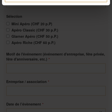
Sélection
Mini Apéro (CHF 20 p.P)
Apéro Classic (CHF 30 p.P.)
Glarner Apéro (CHF 50 p.P.)
Apéro Riche (CHF 60 p.P.)
Motif de l'événement (événement d'entreprise, fête privée,
fête d'anniversaire, etc.)
*
Entreprise / association
*
Date de l’évènement
*