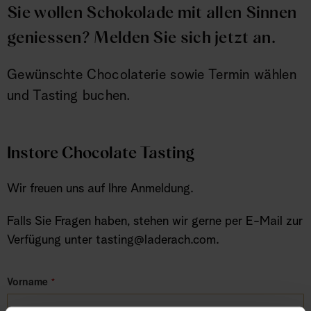
Sie wollen Schokolade mit allen Sinnen
geniessen? Melden Sie sich jetzt an.
Gewünschte Chocolaterie sowie Termin wählen
und Tasting buchen.
Instore Chocolate Tasting
Wir freuen uns auf Ihre Anmeldung.
Falls Sie Fragen haben, stehen wir gerne per E-Mail zur
Verfügung unter tasting@laderach.com.
Vorname
*