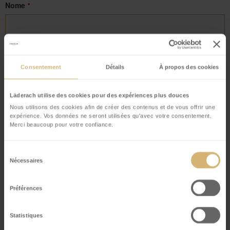
Nome
*
Via
*
Consentement
Détails
À propos des cookies
Läderach utilise des cookies pour des expériences plus douces
Cognome
*
Nous utilisons des cookies afin de créer des contenus et de vous offrir une
expérience. Vos données ne seront utilisées qu'avec votre consentement.
Merci beaucoup pour votre confiance.
Codice postale / Città
*
Sélection
Nécessaires
du
consentement
Préférences
Indirizzo e-mail
*
Statistiques