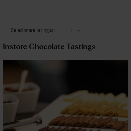
DE
EN
FR
Selezionare la lingua:
IT
ES
Instore Chocolate Tastings