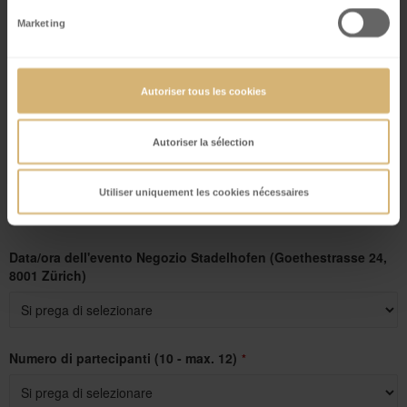
Telefono
*
Marketing
Azienda / Privato
Autoriser tous les cookies
Autoriser la sélection
Cioccolateria desiderata
*
Utiliser uniquement les cookies nécessaires
Data/ora dell'evento Negozio Stadelhofen (Goethestrasse 24,
8001 Zürich)
Email
Numero di partecipanti (10 - max. 12)
*
Address
*