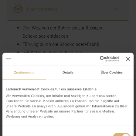
Eventangebot
Den Weg von der Bohne bis zur flüssigen
Schokolade entdecken
Führung durch die Schokoladen-Fabrik
Geführter Rundgang durch das
Schokoladenmuseum
Genuss am Schokoladenbrunnen mit 4 leckeren
Zustimmung
Details
Über Cookies
Sorten
Degustation von FrischSchoggi und “Special
Läderach verwendet Cookies für ein süsseres Erlebnis
Drink”
Wir verwenden Cookies, um Inhalte und Anzeigen zu personalisieren,
Besuch des Masterraums mit Schaustück des
Funktionen für soziale Medien anbieten zu können und die Zugriffe auf
unsere Website zu analysieren. Außerdem geben wir Informationen zu Ihrer
Schokoladen-Weltmeisters
Verwendung unserer Website an unsere Partner für soziale Medien,
Werbung und Analysen weiter.
Inklusive eigene Schokolade dekorieren im Walk-In
Atelier im Wert von CHF 25
Einwilligungsauswahl