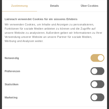
Zustimmung
Details
Über Cookies
Läderach verwendet Cookies für ein süsseres Erlebnis
Wir verwenden Cookies, um Inhalte und Anzeigen zu personalisieren,
Funktionen für soziale Medien anbieten zu können und die Zugriffe auf
ZAUBERHAFTE FABRIKFÜHRUNG &
unsere Website zu analysieren. Außerdem geben wir Informationen zu Ihrer
Verwendung unserer Website an unsere Partner für soziale Medien,
SCHOKOLADEN ATELIER
Werbung und Analysen weiter.
Dauer: ca. 120 Minuten
Einwilligungsauswahl
Notwendig
Personen: 15
Preis: CHF 70 / Person
Präferenzen
Jetzt buchen
Statistiken
Marketing