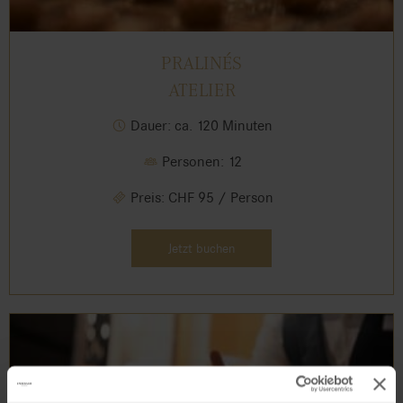
PRALINÉS
ATELIER
Dauer: ca. 120 Minuten
Personen: 12
Preis: CHF 95 / Person
Jetzt buchen