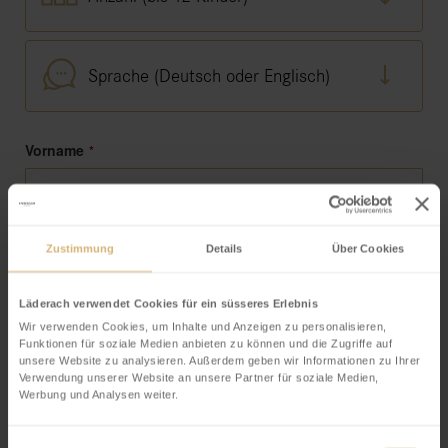
Sprache (Deutsch oder Englisch)
Business
Vorname
*
Email
*
Strasse
*
Zustimmung
Details
Über Cookies
Läderach verwendet Cookies für ein süsseres Erlebnis
Nachname
Wir verwenden Cookies, um Inhalte und Anzeigen zu personalisieren,
*
Funktionen für soziale Medien anbieten zu können und die Zugriffe auf
unsere Website zu analysieren. Außerdem geben wir Informationen zu Ihrer
Verwendung unserer Website an unsere Partner für soziale Medien,
Werbung und Analysen weiter.
Postleitzahl / Ort
*
Einwilligungsauswahl