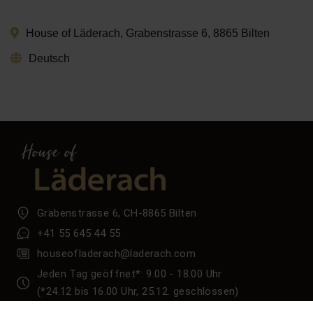
House of Läderach, Grabenstrasse 6, 8865 Bilten
Deutsch
Grabenstrasse 6, CH-8865 Bilten
+41 55 645 44 55
houseofladerach@laderach.com
Jeden Tag geöffnet*: 9.00 - 18.00 Uhr
(*24.12 bis 16.00 Uhr, 25.12. geschlossen)