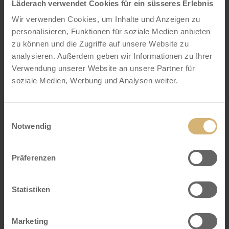
Läderach verwendet Cookies für ein süsseres Erlebnis
Schokoladenkurs für Teams bestehend aus 1
Wir verwenden Cookies, um Inhalte und Anzeigen zu
Erwachsenen und 1 Kind
personalisieren, Funktionen für soziale Medien anbieten
zu können und die Zugriffe auf unsere Website zu
Herstellen eines Osterhasen (1 Figur zusammen im
analysieren. Außerdem geben wir Informationen zu Ihrer
Team)
Verwendung unserer Website an unsere Partner für
Das Kind fertigt die Figur, der Erwachsene
soziale Medien, Werbung und Analysen weiter.
unterstützt das Kind falls notwendig
Degustation feiner FrischSchoggi und
Mineralwasser
Einwilligungsauswahl
Notwendig
Besuch des Schokoladenmuseums inklusive
Genuss am Schokoladenbrunnen mit 4 leckeren
Sorten
Präferenzen
Statistiken
Preis CHF 54 (pro Team)
Marketing