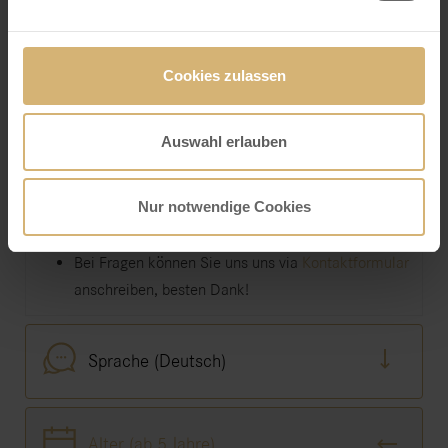
Dauer (120 Minuten)
Cookies zulassen
Anzahl (max. 12 Teams à 2 Personen)
Auswahl erlauben
Mindestens 2 Teilnehmer als Team (1 Kind mit 1
erwachsenen Person)
Nur notwendige Cookies
3 bzw. 5 Teilnehmer benötigen 2 bzw. 3 Team-
Tickets
Bei Fragen können Sie uns uns via
Kontaktformular
anschreiben, besten Dank!
Sprache (Deutsch)
Alter (ab 5 Jahre)