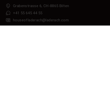
Grabenstrasse 6, CH-8865 Bilten
+41 55 645 44 55
houseofladerach@laderach.com
Jeden Tag geöffnet*: 9.00 - 18.00 Uhr
(*24.12 bis 16.00 Uhr, 25.12. geschlossen)