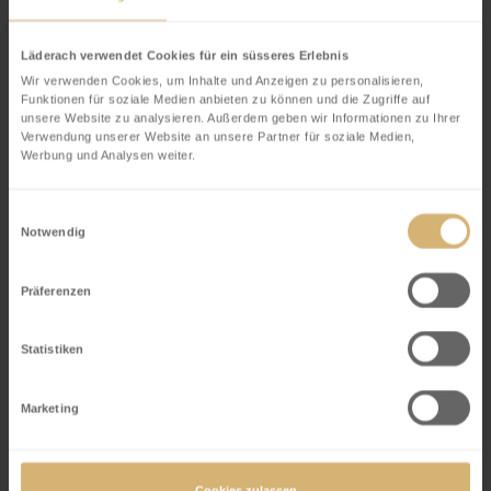
unten)
Frische Schokolade schminken und giessen
Läderach verwendet Cookies für ein süsseres Erlebnis
(Hohlfigur)
Wir verwenden Cookies, um Inhalte und Anzeigen zu personalisieren,
Degustation feiner FrischSchoggi & Mineralwasser
Funktionen für soziale Medien anbieten zu können und die Zugriffe auf
unsere Website zu analysieren. Außerdem geben wir Informationen zu Ihrer
Besuch des Schokoladenmuseums inklusive
Verwendung unserer Website an unsere Partner für soziale Medien,
Genuss am Schokoladenbrunnen mit 4 leckeren
Werbung und Analysen weiter.
Sorten
Alle Kurse finden im House of Läderach in Bilten
Einwilligungsauswahl
Notwendig
GL statt
Präferenzen
Termine Spezialkurse
Statistiken
31.07. – 02.08.2026 zum Nationalfeiertag –
Marketing
Schweizer Kuh “Elsa”
Preis CHF 60 pro Person (Familien
Cookies zulassen