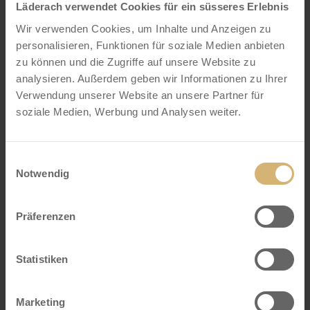
Läderach verwendet Cookies für ein süsseres Erlebnis
(“no-show”) werden dennoch 100 % der gebuchten Leistungen
in Rechnung gestellt bzw. abgebucht ansonsten gelten die
Wir verwenden Cookies, um Inhalte und Anzeigen zu
nachfolgenden Annullationsgebühren. Entscheidend für die
personalisieren, Funktionen für soziale Medien anbieten
Berechnung der Annullationsgebühr ist das Eintreffen der in
zu können und die Zugriffe auf unsere Website zu
Schriftform verfassten Annullation des Kunden beim House of
analysieren. Außerdem geben wir Informationen zu Ihrer
Läderach. Die Annullation kann mittels Briefs, Fax oder E-Mail
mit Rückbestätigung erfolgen.
Annullationsgebühren
Eine
Verwendung unserer Website an unsere Partner für
Annullation der Reservation eines Events oder Kurses ist
soziale Medien, Werbung und Analysen weiter.
möglich, jedoch fallen in diesem Fall die nachfolgenden
Annullationsgebühren an:
– bis 30 Tage vor Event-/Kursbeginn: 0% der
Einwilligungsauswahl
vereinbarten Auftragssumme
Notwendig
– 29 bis 8 Tage vor Event-/Kursbeginn: 50% der
vereinbarten Auftragssumme
Präferenzen
– 7 Tage bis 1 Tag vor Event-/Kursbeginn: 75% der
vereinbarten Auftragssumme
Statistiken
– Nicht erscheinen am Event-/Kurstag: 100 %
der vereinbarten Auftragssumme
Marketing