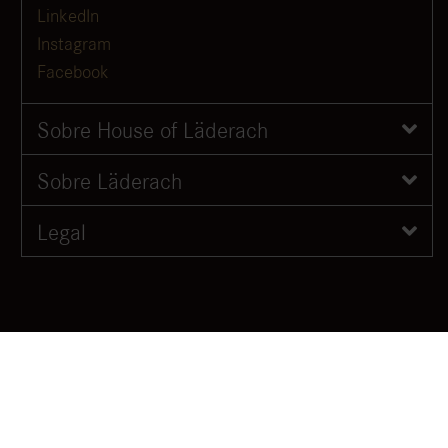
LinkedIn
Instagram
Facebook
Sobre House of Läderach
Sobre Läderach
Legal
Configuración de cookies
Copyright © 2026 Läderach (Switzerland) Ltd.