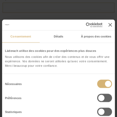
Empresa
Consentement
Détails
À propos des cookies
Correo electrónico
*
Läderach utilise des cookies pour des expériences plus douces
Nous utilisons des cookies afin de créer des contenus et de vous offrir une
expérience. Vos données ne seront utilisées qu'avec votre consentement.
Merci beaucoup pour votre confiance.
Teléfono
*
Sélection
Nécessaires
du
Email
Calle
*
consentement
Préférences
Statistiques
Número de casa