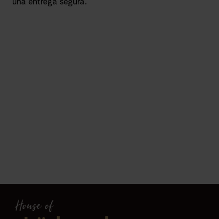
una entrega segura.
Läderach chocolates
Hecho con un 90% de
pasión y un 10% de
magia