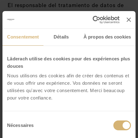
El responsable del tratamiento de datos de
este sitio web es:
Läderach (Schweiz) AG
Consentement
Détails
À propos des cookies
Bleiche 14
CH-8755 Ennenda
Läderach utilise des cookies pour des expériences plus
douces
Nous utilisons des cookies afin de créer des contenus et
Teléfono:
+41 55 645 44 55
de vous offrir une expérience. Vos données ne seront
Correo electrónico:
utilisées qu'avec votre consentement. Merci beaucoup
houseofladerach@laderach.com
pour votre confiance.
El responsable es la persona física o jurídica
Sélection
Nécessaires
que, sola o conjuntamente con otras, decide
du
consentement
los fines y medios del tratamiento de datos