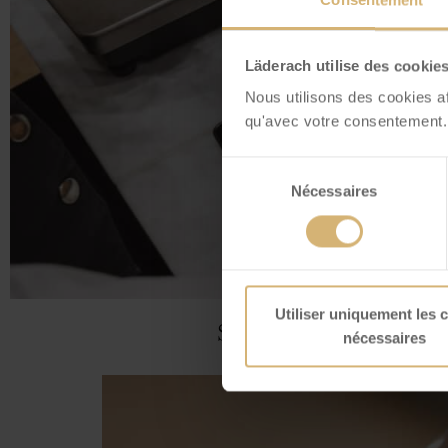
Consentement
Läderach utilise des cookie
Nous utilisons des cookies a
qu'avec votre consentement.
Sélection
Nécessaires
du
consentement
Utiliser uniquement les 
Scoprite le nos
nécessaires
Il più grand
fres