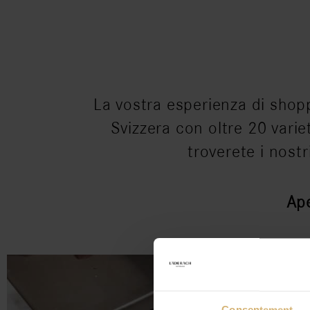
La vostra esperienza di shop
Svizzera con oltre 20 variet
troverete i nost
Ape