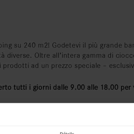
ping su 240 m2! Godetevi il più grande ban
à diverse. Oltre all’intera gamma di cioccol
ri prodotti ad un prezzo speciale – esclusi
rto tutti i giorni dalle 9.00 alle 18.00 per 