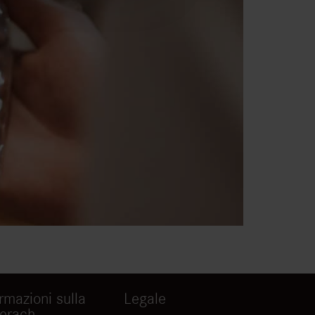
rmazioni sulla
Legale
erach