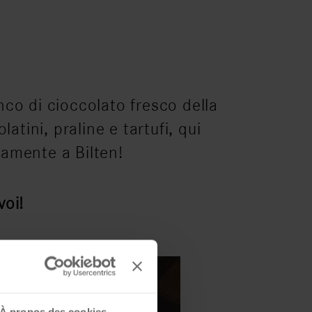
co di cioccolato fresco della
atini, praline e tartufi, qui
vamente a Bilten!
voi!