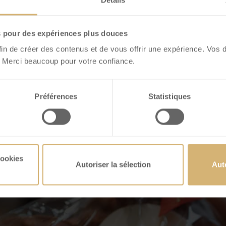
Détails
s pour des expériences plus douces
fin de créer des contenus et de vous offrir une expérience. Vos 
 Merci beaucoup pour votre confiance.
Préférences
Statistiques
cookies
Autoriser la sélection
Aut
tre offerte di cioccolato onlin
e banco di cioccolato
co del mondo!