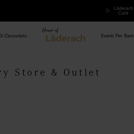
Läderach
Café
Di Cioccolato
Eventi Per Bamb
ry Store & Outlet