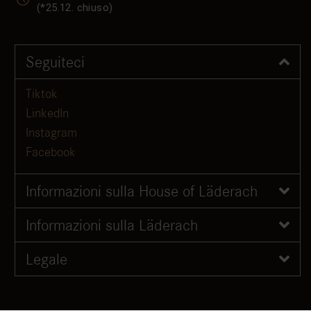
(*25.12. chiuso)
Seguiteci
Tiktok
LinkedIn
Instagram
Facebook
Informazioni sulla House of Läderach
Informazioni sulla Läderach
Legale