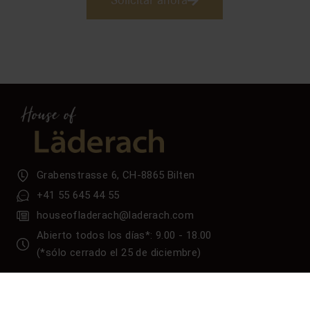
Solicitar ahora
Grabenstrasse 6, CH-8865 Bilten
+41 55 645 44 55
houseofladerach@laderach.com
Abierto todos los días*: 9.00 - 18.00
(*sólo cerrado el 25 de diciembre)
Síguenos en