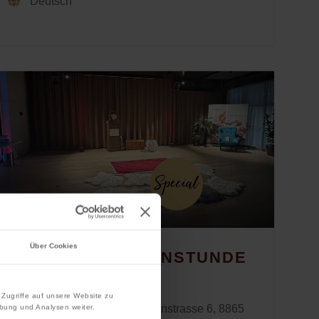
Deutsch
Über Cookies
KINDER-MÄRCHENSTUNDE
Zugriffe auf unsere Website zu
House of Läderach, Grabenstrasse 6, 8865
bung und Analysen weiter.