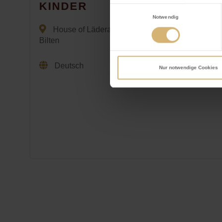
KINDER
Einwilligungsauswahl
Notwendig
House of Läderach, Grabenstrasse 6, 8865
Bilten
Deutsch
Nur notwendige Cookies