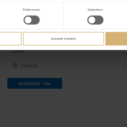
Präferenzen
Statistiken
KIDS BIRTHDAY
SCHOKOLADENKURS
Auswahl erlauben
House of Läderach, Grabenstrasse 6, 8865
Bilten
Deutsch
Availability - Yes