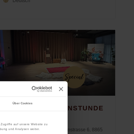
Deutsch
Über Cookies
KINDER-MÄRCHENSTUNDE
Zugriffe auf unsere Website zu
House of Läderach, Grabenstrasse 6, 8865
bung und Analysen weiter.