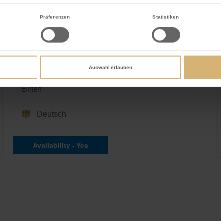
Präferenzen
Statistiken
KIDS BIRTHDAY
SCHOKOLADENKURS
Auswahl erlauben
House of Läderach, Grabenstrasse 6, 8865
Bilten
Deutsch
Availability - Yes