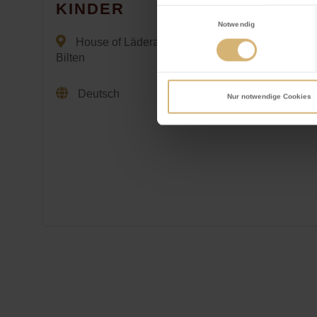
KINDER
Einwilligungsauswahl
Notwendig
House of Läderach, Grabenstrasse 6, 8865
Bilten
Deutsch
Nur notwendige Cookies